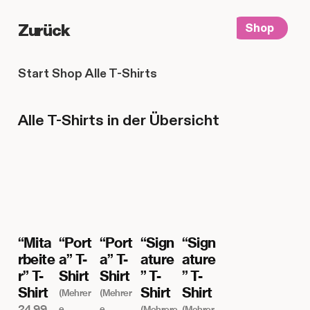
Zurück
Shop
Start
Shop
Alle T-Shirts
Alle T-Shirts in der Übersicht
“Mita
“Port
“Port
“Sign
“Sign
rbeite
a” T-
a” T-
ature
ature
r” T-
Shirt
Shirt
” T-
” T-
Shirt
Shirt
Shirt
(Mehrer
(Mehrer
24,99
e
e
(Mehrere
(Mehrer