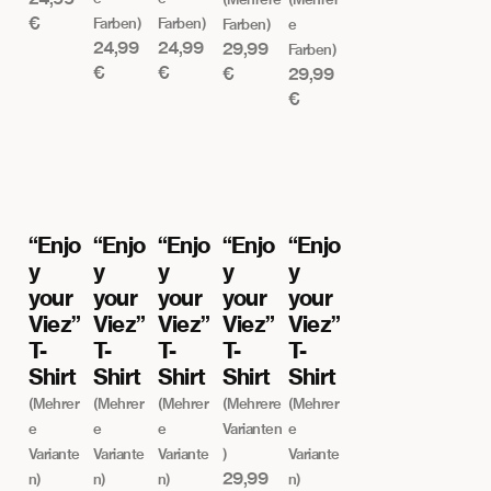
€
Farben
)
Farben
)
Farben
)
e
24,99
24,99
29,99
Farben
)
€
€
€
29,99
€
Kontakt
Impressum
“Enjo
“Enjo
“Enjo
“Enjo
“Enjo
Datenschutzerklärung
y
y
y
y
y
Versandbedingungen
your
your
your
your
your
Viez”
Viez”
Viez”
Viez”
Viez”
AGB
T-
T-
T-
T-
T-
Widerrufsrecht
Shirt
Shirt
Shirt
Shirt
Shirt
(Mehrer
(Mehrer
(Mehrer
(Mehrere
(Mehrer
E-Mail: team@fuenfvier.com
© Copyright fünfvier. 2025
e
e
e
Varianten
e
Variante
Variante
Variante
)
Variante
29,99
n)
n)
n)
n)