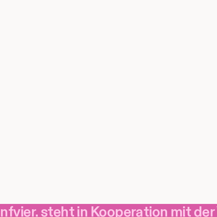
nfvier. steht in Kooperation mit der
nfvier. steht in Kooperation mit der